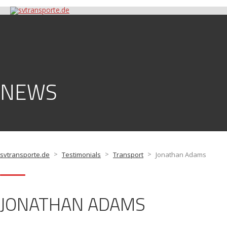
NEWS
>
>
>
svtransporte.de
Testimonials
Transport
Jonathan Adams
JONATHAN ADAMS