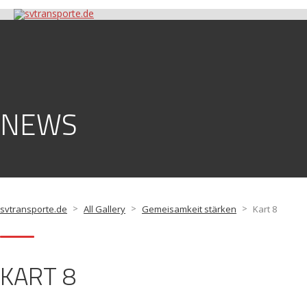
NEWS
>
>
>
svtransporte.de
All Gallery
Gemeisamkeit stärken
Kart 8
KART 8