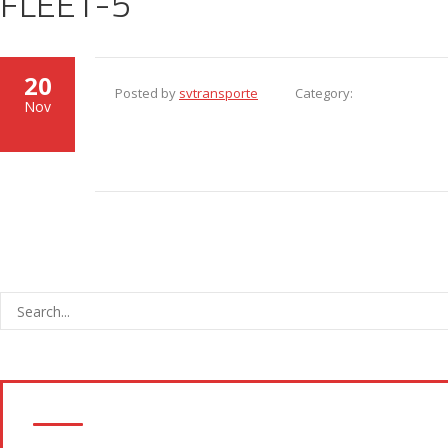
FLEET-5
20
Posted by
svtransporte
Category:
Nov