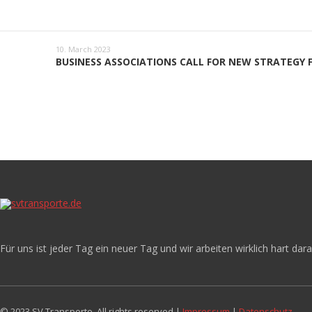
10. March 2023
BUSINESS ASSOCIATIONS CALL FOR NEW STRATEGY 
Für uns ist jeder Tag ein neuer Tag und wir arbeiten wirklich hart dar
© 2023 SV Transporte. All rights reserved |
Impressum
|
Datenschutz