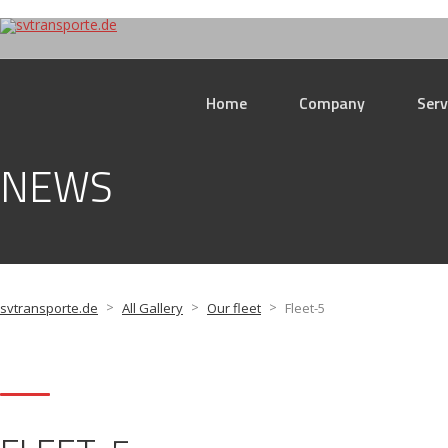
Home
Company
Serv
NEWS
>
>
>
svtransporte.de
All Gallery
Our fleet
Fleet-5