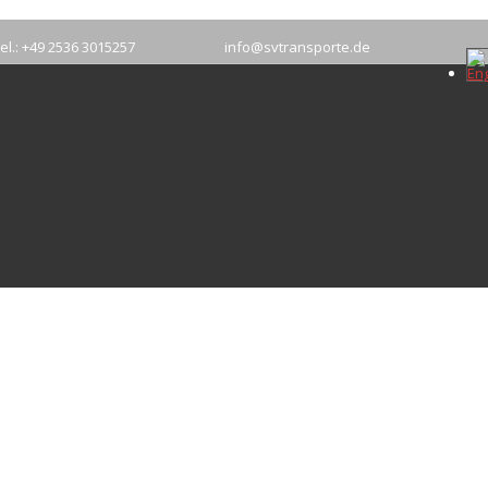
el.: +49 2536 3015257
info@svtransporte.de